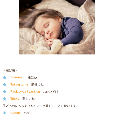
＜遊び編＞
Sharing
一緒にね
Taking turns
順番にね
Pack away / pack up
おかたずけ
Tricky
難しいね～
子どものレベルよりもちょっと難しいことに使います。
Cuddle
ハグ