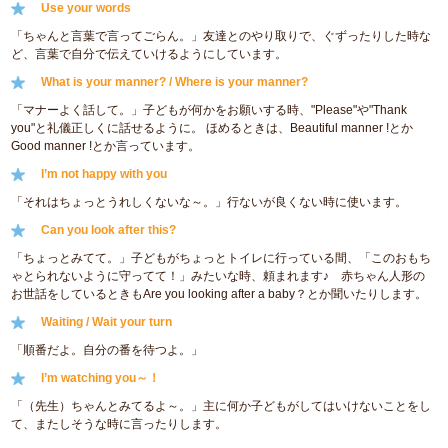
Use your words
「ちゃんと言葉で言ってごらん。」友達とのやり取りで、ぐずったりした時な
ど、言葉で自分で伝えていけるようにしています。
What is your manner? / Where is your manner?
「マナーよく話して。」子どもが何かをお願いする時、"Please"や"Thank
you"と礼儀正しくに話せるように。 ほめるときは、Beautiful manner !とか
Good manner !とか言っています。
I’m not happy with you
「それはちょっとうれしくないな～。」行ないが良くない時に使います。
Can you look after this?
「ちょっとみてて。」子どもがちょっとトイレに行っている間、「このおもち
ゃとられないように守ってて！」みたいな時、頼まれます♪ 赤ちゃん人形の
お世話をしているときもAre you looking after a baby？とか聞いたりします。
Waiting / Wait your turn
「順番だよ。自分の番を待つよ。」
I’m watching you～！
「（先生）ちゃんとみてるよ～。」主に何か子どもがしてはいけないことをし
て、またしそうな時に言ったりします。