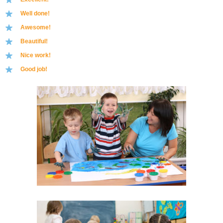
Well done!
Awesome!
Beautiful!
Nice work!
Good job!