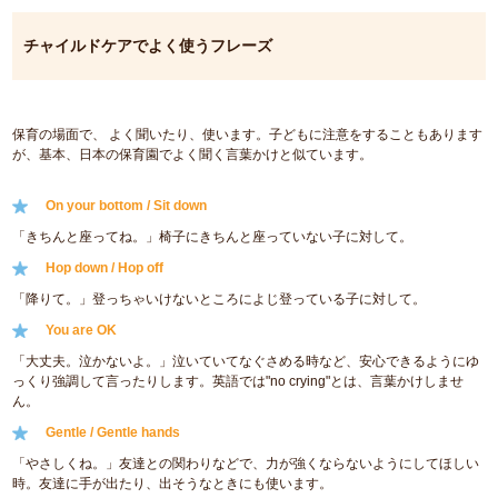
チャイルドケアでよく使うフレーズ
保育の場面で、 よく聞いたり、使います。子どもに注意をすることもあります
が、基本、日本の保育園でよく聞く言葉かけと似ています。
On your bottom / Sit down
「きちんと座ってね。」椅子にきちんと座っていない子に対して。
Hop down / Hop off
「降りて。」登っちゃいけないところによじ登っている子に対して。
You are OK
「大丈夫。泣かないよ。」泣いていてなぐさめる時など、安心できるようにゆ
っくり強調して言ったりします。英語では"no crying"とは、言葉かけしませ
ん。
Gentle / Gentle hands
「やさしくね。」友達との関わりなどで、力が強くならないようにしてほしい
時。友達に手が出たり、出そうなときにも使います。