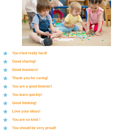
You tried really hard!
Good sharing!
Good manners!
Thank you for caring!
You are a good listener!
You learn quickly!
Good thinking!
Love your ideas!
You are so kind！
You should be very proud!