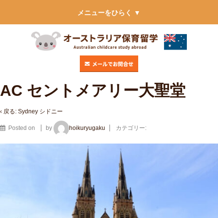
メニューをひらく ▼
AC セントメアリー大聖堂
‹ 戻る:
Sydney シドニー
Posted on
by
hoikuryugaku
カテゴリー: